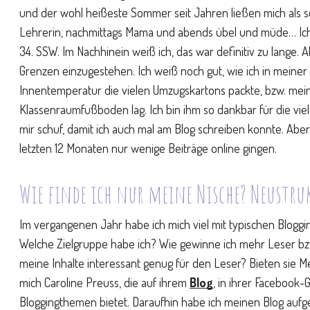
und der wohl heißeste Sommer seit Jahren ließen mich al
Lehrerin, nachmittags Mama und abends übel und müde… Ich
34. SSW. Im Nachhinein weiß ich, das war definitiv zu lange. 
Grenzen einzugestehen. Ich weiß noch gut, wie ich in meine
Innentemperatur die vielen Umzugskartons packte, bzw. mei
Klassenraumfußboden lag. Ich bin ihm so dankbar für die viele
mir schuf, damit ich auch mal am Blog schreiben konnte. Aber n
letzten 12 Monaten nur wenige Beiträge online gingen.
Wie finde ich nur meine Nische? Neustru
Im vergangenen Jahr habe ich mich viel mit typischen Blogg
Welche Zielgruppe habe ich? Wie gewinne ich mehr Leser bz
meine Inhalte interessant genug für den Leser? Bieten sie M
mich Caroline Preuss, die auf ihrem
Blog
, in ihrer Facebook
Bloggingthemen bietet. Daraufhin habe ich meinen Blog aufge