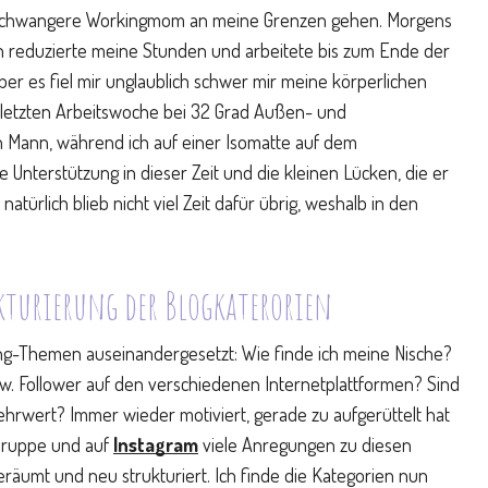
s schwangere Workingmom an meine Grenzen gehen. Morgens
 reduzierte meine Stunden und arbeitete bis zum Ende der
Aber es fiel mir unglaublich schwer mir meine körperlichen
r letzten Arbeitswoche bei 32 Grad Außen- und
n Mann, während ich auf einer Isomatte auf dem
 Unterstützung in dieser Zeit und die kleinen Lücken, die er
atürlich blieb nicht viel Zeit dafür übrig, weshalb in den
kturierung der Blogkaterorien
ing-Themen auseinandergesetzt: Wie finde ich meine Nische?
w. Follower auf den verschiedenen Internetplattformen? Sind
ehrwert? Immer wieder motiviert, gerade zu aufgerüttelt hat
-Gruppe und auf
Instagram
viele Anregungen zu diesen
räumt und neu strukturiert. Ich finde die Kategorien nun