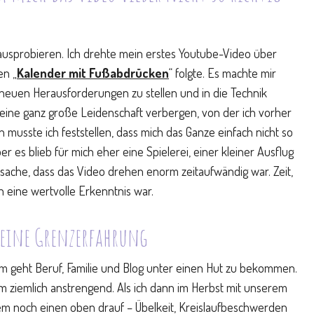
ausprobieren. Ich drehte mein erstes Youtube-Video über
en „
Kalender mit Fußabdrücken
“ folgte. Es machte mir
r neuen Herausforderungen zu stellen und in die Technik
a eine ganz große Leidenschaft verbergen, von der ich vorher
 musste ich feststellen, dass mich das Ganze einfach nicht so
r es blieb für mich eher eine Spielerei, einer kleiner Ausflug
ache, dass das Video drehen enorm zeitaufwändig war. Zeit,
ch eine wertvolle Erkenntnis war.
eine Grenzerfahrung
rum geht Beruf, Familie und Blog unter einen Hut zu bekommen.
 ziemlich anstrengend. Als ich dann im Herbst mit unserem
lem noch einen oben drauf – Übelkeit, Kreislaufbeschwerden