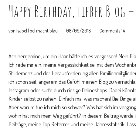
Happy Birthday, lieber Blog 
von Isabel | bel macht blau
08/09/2018
Comments
14
Ach herrjemine, um ein Haar hätte ich es vergessen! Mein Blo
Ich rede mir ein, meine Vergesslichkeit sei mit dem Wochenb
Stilldemenz und der Herausforderung allen Familienmitgliede
ich schon seit längerem das Gefühl meinen Blog zu vernachlä
Instagram oder surfe durch riesige Onlineshops. Dabei könnte
Kinder selbst zu nähen. Einfach mal was machen! Die Dinge anp
Aber warum tue ich mich so schwer? Was hat sich im vergang
wohin hat mich mein Weg geführt? In diesem Beitrag werde i
Beiträge, meine Top Referrer und meine Jahresstatistik. Lass