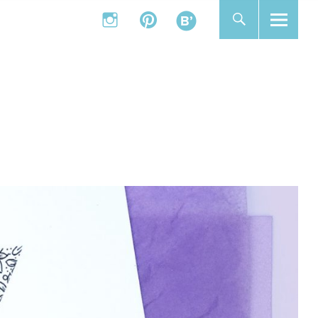
instagram
pinterest
bloglovin
instagram
pinterest
bloglovin