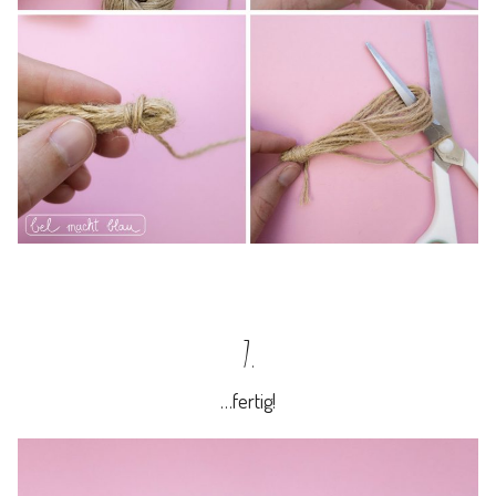
7.
…fertig!