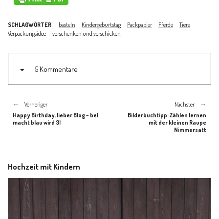
SCHLAGWÖRTER
basteln
Kindergeburtstag
Packpapier
Pferde
Tiere
Verpackungsidee
verschenken und verschicken
5 Kommentare
Vorheriger
Nächster
Happy Birthday, lieber Blog – bel
Bilderbuchtipp: Zählen lernen
macht blau wird 3!
mit der kleinen Raupe
Nimmersatt
Hochzeit mit Kindern