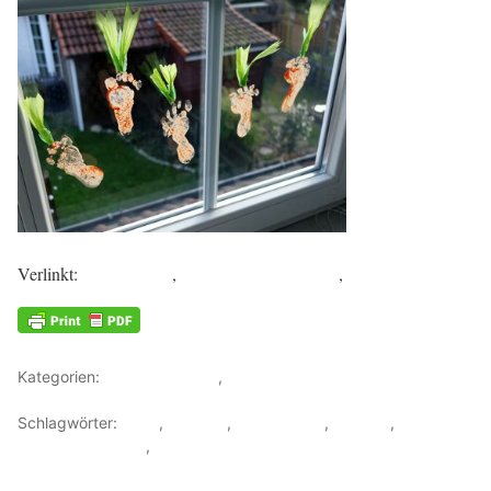
Verlinkt:
Creadienstag
,
Handmade on Tuesday
,
DienstagsDinge
Kategorien:
Malen + basteln
,
Ostern
Schlagwörter:
Baby
,
drucken
,
Fensterdeko
,
Frühling
,
Hand-
und Fußabdrücke
,
Ostern