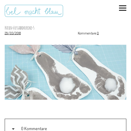
Hasen-Fussabdruecke-5
29/03/2018
Kommentare
0
instagram
pinterest
bloglovin
Malen + basteln
Feste feiern
Kinderzimmer
Mathe für Mamas
0 Kommentare