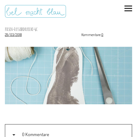
Hasen-Fussabdruecke-4c
29/03/2018
Kommentare
0
instagram
pinterest
bloglovin
Malen + basteln
Feste feiern
Kinderzimmer
Mathe für Mamas
0 Kommentare