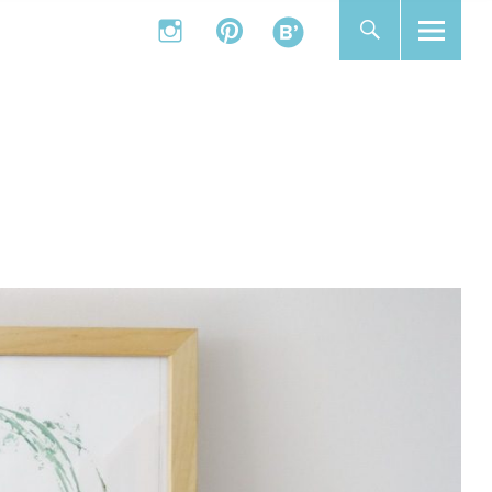
instagram
pinterest
bloglovin
instagram
pinterest
bloglovin