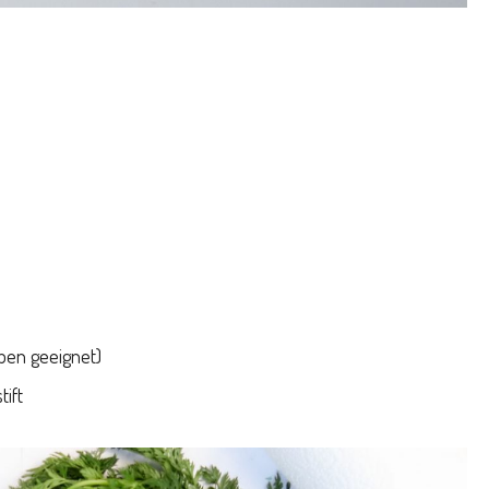
ben geeignet)
tift