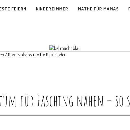
ESTE FEIERN
KINDERZIMMER
MATHE FÜR MAMAS
üm für Fasching nähen – so s