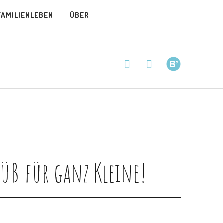
instagram
pinterest
bloglo
FAMILIENLEBEN
ÜBER
instagram
pinterest
bloglovin
üß für ganz Kleine!