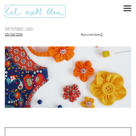
top3tutorials_logo
09/04/2016
Kommentare
0
instagram
pinterest
bloglovin
Malen + basteln
Feste feiern
Kinderzimmer
Mathe für Mamas