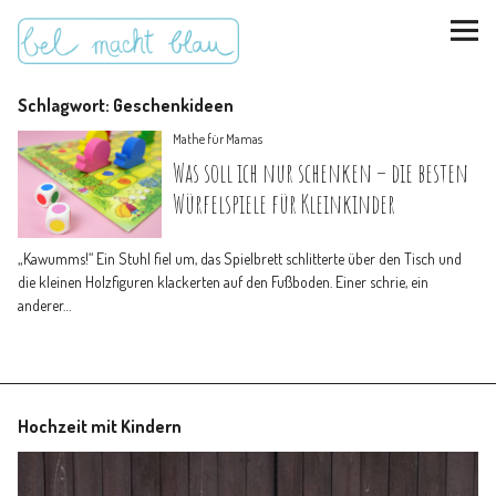
Schlagwort:
Geschenkideen
Mathe für Mamas
Was soll ich nur schenken – die besten
Würfelspiele für Kleinkinder
instagram
pinterest
bloglovin
Malen + basteln
„Kawumms!“ Ein Stuhl fiel um, das Spielbrett schlitterte über den Tisch und
die kleinen Holzfiguren klackerten auf den Fußboden. Einer schrie, ein
Feste feiern
anderer…
Kinderzimmer
Hochzeit mit Kindern
Mathe für Mamas