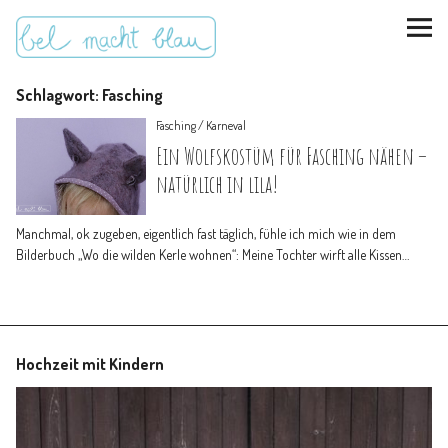
Schlagwort:
Fasching
Fasching / Karneval
Ein Wolfskostüm für Fasching nähen –
natürlich in lila!
instagram
pinterest
bloglovin
Malen + basteln
Manchmal, ok zugeben, eigentlich fast täglich, fühle ich mich wie in dem
Bilderbuch „Wo die wilden Kerle wohnen“: Meine Tochter wirft alle Kissen…
Feste feiern
Kinderzimmer
Hochzeit mit Kindern
Mathe für Mamas