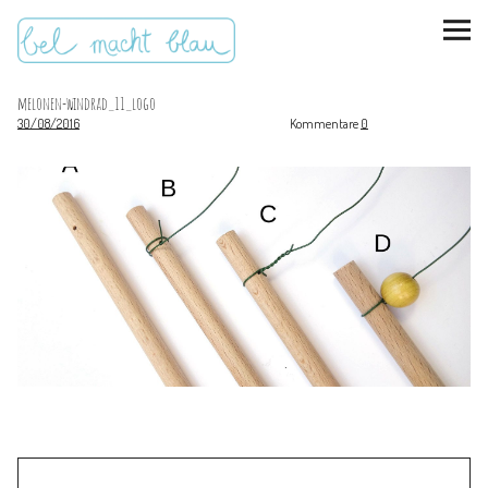
melonen-windrad_11_logo
30/08/2016
Kommentare
0
instagram
pinterest
bloglovin
Malen + basteln
Feste feiern
Kinderzimmer
Mathe für Mamas