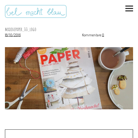
madinepaper_00_logo
18/10/2016
Kommentare
0
instagram
pinterest
bloglovin
Malen + basteln
Feste feiern
Kinderzimmer
Mathe für Mamas