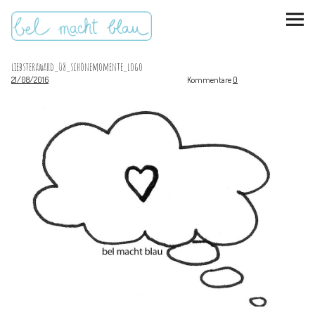
liebsteraward_08_schönemomente_logo
21/08/2016
Kommentare
0
instagram
pinterest
bloglovin
Malen + basteln
Feste feiern
Kinderzimmer
Mathe für Mamas