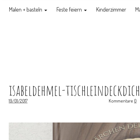
Malen + basteln
Feste feiern
Kinderzimmer
Ma
isabeldehmel-tischleindeckdic
19/01/2017
Kommentare
0