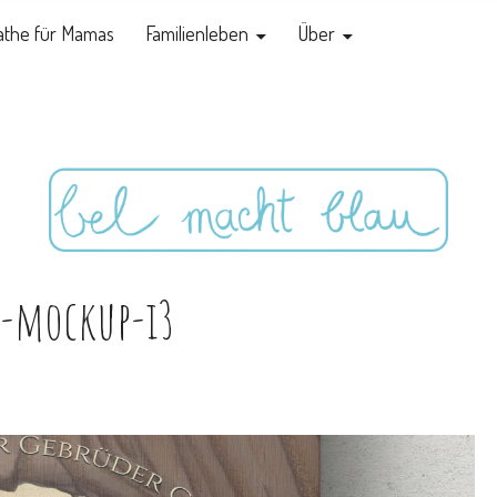
the für Mamas
Familienleben
Über
h-mockup-i3