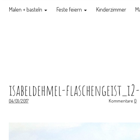
Malen + basteln
Feste feiern
Kinderzimmer
Ma
isabeldehmel-flaschengeist_i2
04/01/2017
Kommentare
0