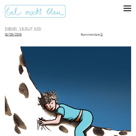
ichbinbel_schlafgut_klein
16/09/2016
Kommentare
0
instagram
pinterest
bloglovin
Malen + basteln
Feste feiern
Kinderzimmer
Mathe für Mamas