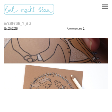
hochzeitskarte_04_logo
13/09/2016
Kommentare
0
instagram
pinterest
bloglovin
Malen + basteln
Feste feiern
Kinderzimmer
Mathe für Mamas