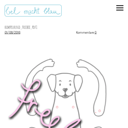
hampelhund_freebie_pdf1
01/08/2016
Kommentare
0
instagram
pinterest
bloglovin
Malen + basteln
Feste feiern
Kinderzimmer
Mathe für Mamas