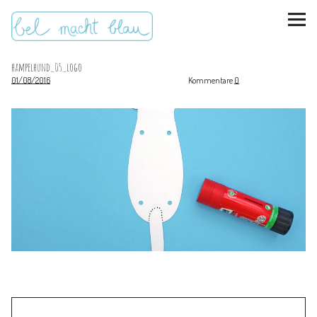
hampelhund_05_logo
01/08/2016
Kommentare
0
instagram
pinterest
bloglovin
Malen + basteln
Feste feiern
Kinderzimmer
Mathe für Mamas