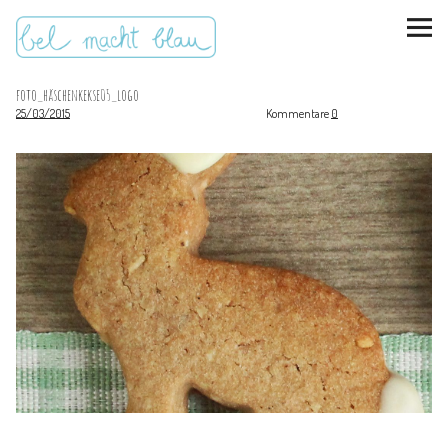
foto_häschenkekse05_logo
25/03/2015
Kommentare
0
instagram
pinterest
bloglovin
Malen + basteln
Feste feiern
Kinderzimmer
Mathe für Mamas