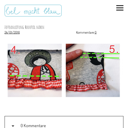
Fotoanleitung Rockteil nähen
24/01/2016
Kommentare
0
instagram
pinterest
bloglovin
Malen + basteln
Feste feiern
Kinderzimmer
Mathe für Mamas
0 Kommentare