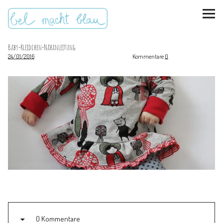
Baby-Kleidchen-Nähanleitung
24/01/2016
Kommentare
0
instagram
pinterest
bloglovin
Malen + basteln
Feste feiern
Kinderzimmer
Mathe für Mamas
0 Kommentare