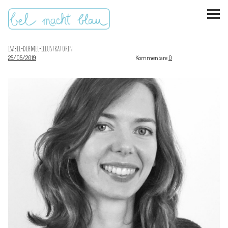
isabel-dehmel-illustratorin
25/05/2019
Kommentare
0
instagram
pinterest
bloglovin
Malen + basteln
Feste feiern
Kinderzimmer
Mathe für Mamas