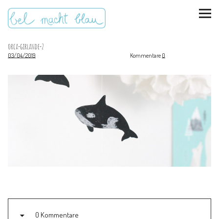
orca-girlande-2
03/04/2019
Kommentare
0
instagram
pinterest
bloglovin
Malen + basteln
Feste feiern
Kinderzimmer
Mathe für Mamas
0 Kommentare