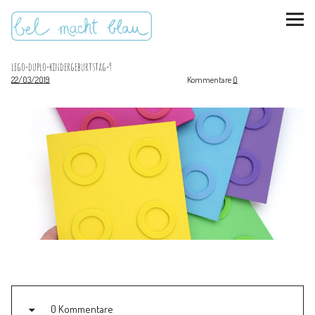
lego-duplo-kindergeburtstag-9
22/03/2019
Kommentare
0
instagram
pinterest
bloglovin
Malen + basteln
Feste feiern
Kinderzimmer
Mathe für Mamas
0 Kommentare