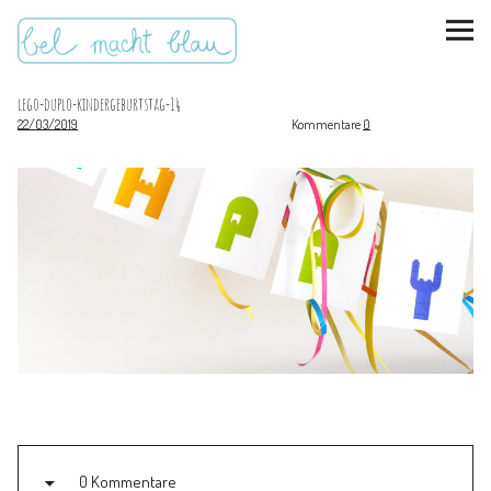
lego-duplo-kindergeburtstag-14
22/03/2019
Kommentare
0
instagram
pinterest
bloglovin
Malen + basteln
Feste feiern
Kinderzimmer
Mathe für Mamas
0 Kommentare