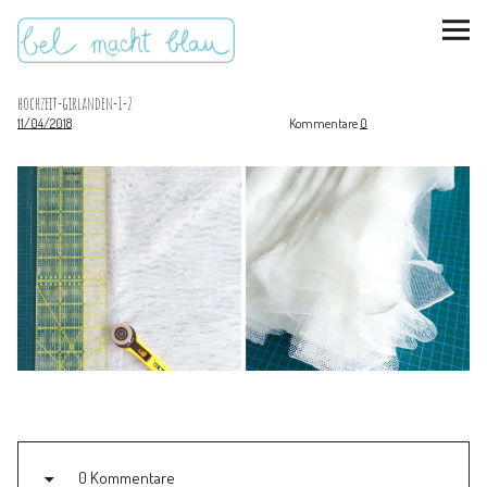
hochzeit-girlanden-1-2
11/04/2018
Kommentare
0
instagram
pinterest
bloglovin
Malen + basteln
Feste feiern
Kinderzimmer
Mathe für Mamas
0 Kommentare