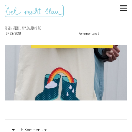
regenstiefel-applikation-00
10/03/2018
Kommentare
0
instagram
pinterest
bloglovin
Malen + basteln
Feste feiern
Kinderzimmer
Mathe für Mamas
0 Kommentare