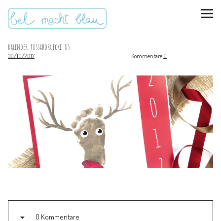
kalender_fussabdruecke_05
30/10/2017
Kommentare
0
instagram
pinterest
bloglovin
Malen + basteln
Feste feiern
Kinderzimmer
Mathe für Mamas
0 Kommentare