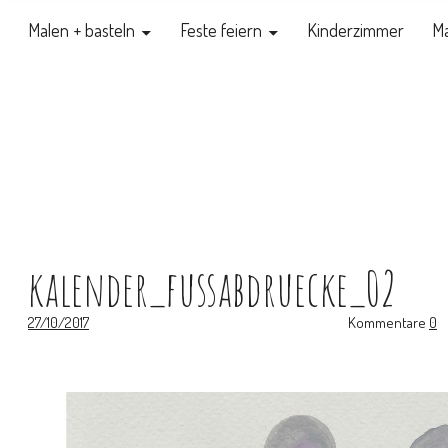
Malen + basteln
Feste feiern
Kinderzimmer
Ma
kalender_fussabdruecke_02
27/10/2017
Kommentare
0