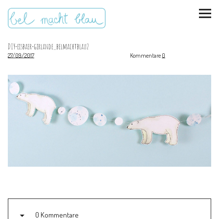
DIY-eisbaer-girlande_belmachtblau2
27/09/2017
Kommentare
0
instagram
pinterest
bloglovin
Malen + basteln
Feste feiern
Kinderzimmer
Mathe für Mamas
0 Kommentare