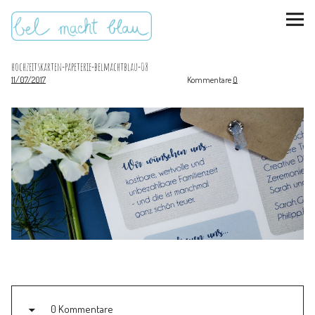
hochzeitskarten-papeterie-belmachtblau-08
11/07/2017
Kommentare
0
instagram
pinterest
bloglovin
Malen + basteln
Feste feiern
Kinderzimmer
Mathe für Mamas
0 Kommentare