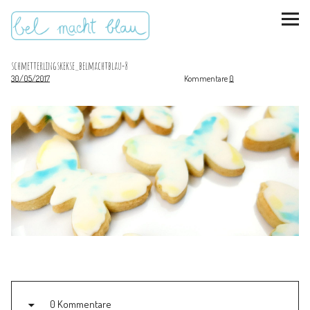
schmetterlingskekse_belmachtblau-8
30/05/2017
Kommentare
0
instagram
pinterest
bloglovin
Malen + basteln
Feste feiern
Kinderzimmer
Mathe für Mamas
0 Kommentare