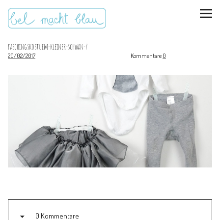
faschingskostuem-kleiner-schwan-7
20/02/2017
Kommentare
0
instagram
pinterest
bloglovin
Malen + basteln
Feste feiern
Kinderzimmer
Mathe für Mamas
0 Kommentare