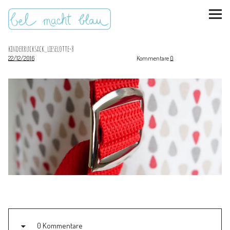
kinderrucksack_lieselotte-8
22/12/2016
Kommentare
0
instagram
pinterest
bloglovin
Malen + basteln
Feste feiern
Kinderzimmer
Mathe für Mamas
0 Kommentare