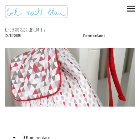
kinderrucksack_lieselotte-6
22/12/2016
Kommentare
0
instagram
pinterest
bloglovin
Malen + basteln
Feste feiern
Kinderzimmer
Mathe für Mamas
0 Kommentare