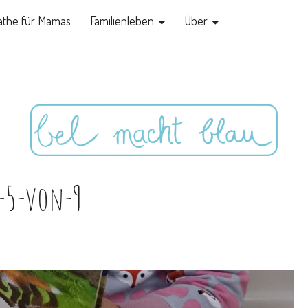
the für Mamas
Familienleben
Über
a-5-von-9