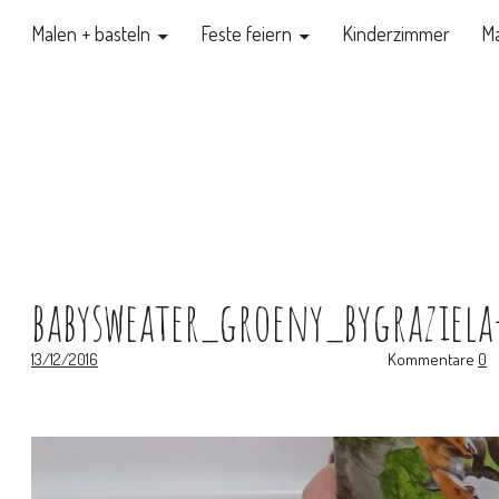
Malen + basteln
Feste feiern
Kinderzimmer
Ma
babysweater_groeny_bygraziel
13/12/2016
Kommentare
0