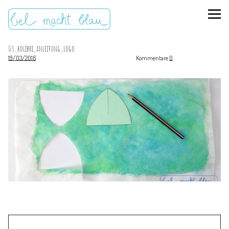
03_kolibri_anleitung_logo
19/03/2016
Kommentare
0
instagram
pinterest
bloglovin
Malen + basteln
Feste feiern
Kinderzimmer
Mathe für Mamas