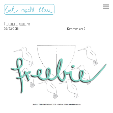
01_kolibri_freebie_pdf
20/03/2016
Kommentare
0
instagram
pinterest
bloglovin
Malen + basteln
Feste feiern
Kinderzimmer
Mathe für Mamas