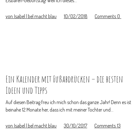
Eisbären-Geburtstag! Weil ich dieses…
von
Isabel | bel macht blau
10/02/2018
Comments
0
Ein Kalender mit Fußabdrücken – die besten
Ideen und Tipps
Auf diesen Beitrag freu ich mich schon das ganze Jahr! Denn es ist
beinahe 12 Monate her, dass ich mit meiner Tochter und…
von
Isabel | bel macht blau
30/10/2017
Comments
13