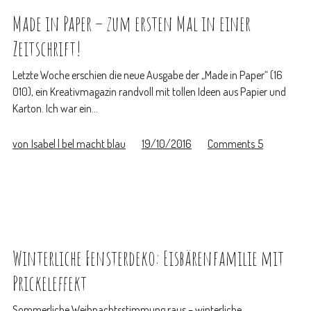
Made in Paper – zum ersten Mal in einer
Zeitschrift!
Letzte Woche erschien die neue Ausgabe der „Made in Paper“ (16
010), ein Kreativmagazin randvoll mit tollen Ideen aus Papier und
Karton. Ich war ein…
von
Isabel | bel macht blau
19/10/2016
Comments
5
Winterliche Fensterdeko: Eisbärenfamilie mit
Prickeleffekt
Sommerliche Weihnachtsstimmung raus – winterliche