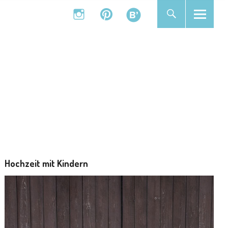
instagram
pinterest
bloglovin
instagram
pinterest
bloglovin
Hochzeit mit Kindern