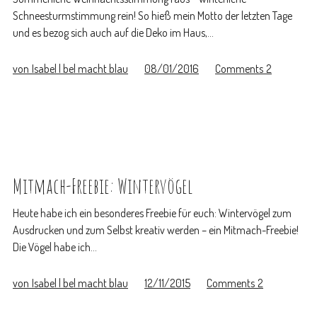
Schneesturmstimmung rein! So hieß mein Motto der letzten Tage
und es bezog sich auch auf die Deko im Haus,…
von
Isabel | bel macht blau
08/01/2016
Comments
2
Mitmach-Freebie: Wintervögel
Heute habe ich ein besonderes Freebie für euch: Wintervögel zum
Ausdrucken und zum Selbst kreativ werden – ein Mitmach-Freebie!
Die Vögel habe ich…
von
Isabel | bel macht blau
12/11/2015
Comments
2