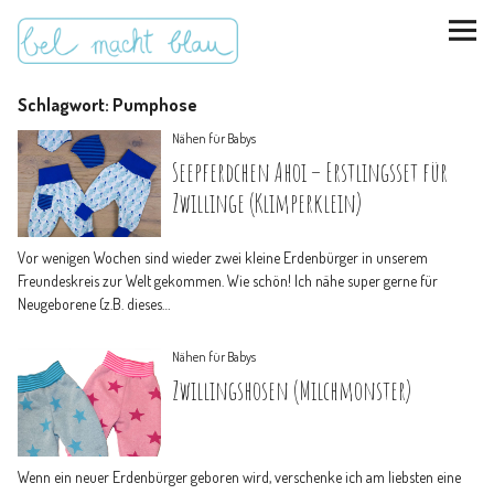
Schlagwort:
Pumphose
Nähen für Babys
Seepferdchen Ahoi – Erstlingsset für
Zwillinge (Klimperklein)
instagram
pinterest
bloglovin
Malen + basteln
Vor wenigen Wochen sind wieder zwei kleine Erdenbürger in unserem
Freundeskreis zur Welt gekommen. Wie schön! Ich nähe super gerne für
Feste feiern
Neugeborene (z.B. dieses…
Nähen für Babys
Kinderzimmer
Zwillingshosen (Milchmonster)
Mathe für Mamas
Wenn ein neuer Erdenbürger geboren wird, verschenke ich am liebsten eine