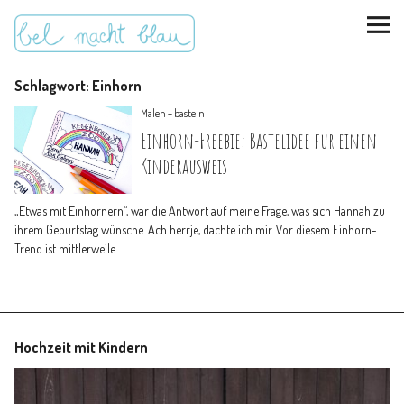
Schlagwort:
Einhorn
Malen + basteln
Einhorn-Freebie: Bastelidee für einen
Kinderausweis
instagram
pinterest
bloglovin
Malen + basteln
„Etwas mit Einhörnern“, war die Antwort auf meine Frage, was sich Hannah zu
ihrem Geburtstag wünsche. Ach herrje, dachte ich mir. Vor diesem Einhorn-
Feste feiern
Trend ist mittlerweile…
Kinderzimmer
Hochzeit mit Kindern
Mathe für Mamas