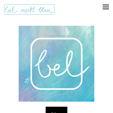
instagram
pinterest
bloglovin
Malen + basteln
Feste feiern
Kinderzimmer
Mathe für Mamas