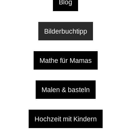
Blog
Familienleben
Über
Bilderbuchtipp
Mathe für Mamas
Malen & basteln
Hochzeit mit Kindern