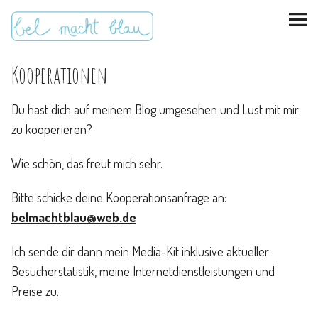
Kooperationen
Du hast dich auf meinem Blog umgesehen und Lust mit mir
zu kooperieren?
instagram
pinterest
bloglovin
Malen + basteln
Wie schön, das freut mich sehr.
Feste feiern
Bitte schicke deine Kooperationsanfrage an:
belmachtblau@web.de
Kinderzimmer
Ich sende dir dann mein Media-Kit inklusive aktueller
Besucherstatistik, meine Internetdienstleistungen und
Mathe für Mamas
Preise zu.