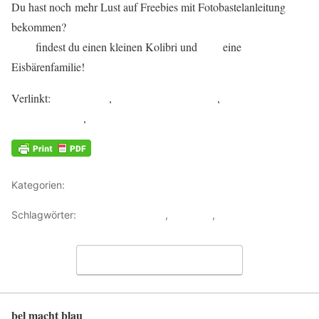
Du hast noch mehr Lust auf Freebies mit Fotobastelanleitung
bekommen?
Hier
hier
findest du einen kleinen Kolibri und
eine
Eisbärenfamilie!
Verlinkt:
creadienstag
,
Handmade on Tuesday
,
DienstagsDinge
,
Kiddikram
Kategorien:
Malen + basteln
Schlagwörter:
Bastel-Spiel-Ideen
,
Printable
,
Sommer
Schreibe einen Kommentar
bel macht blau